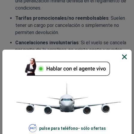
una penalización mínima definida en el reglamento de
condiciones.
Tarifas promocionales/no reembolsables
: Suelen
tener un cargo por cancelación o simplemente no
permiten devolución.
Cancelaciones involuntarias
: Si el vuelo se cancela
por parte de la aerolínea, no existe costo y puedes
solicitar reembolso total.
El importe aplicado por la cancelación siempre se detalla
al iniciar el proceso en la plataforma oficial o anunciado
por el agente telefónico.
¿Cómo puedo cambiar o cancelar mis
tiquetes de Avianca?
Además de cancelar, Avianca permite modificar la reserva
según disponibilidad y política tarifaria. Este proceso
pulse para teléfono- sólo ofertas
puede resultar útil para reprogramar tu viaje sin perder la