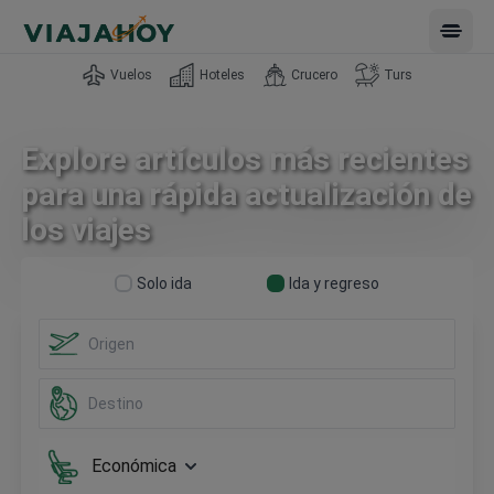
Open 
Vuelos
Hoteles
Crucero
Turs
Explore artículos más recientes
para una rápida actualización de
los viajes
Solo ida
Ida y regreso
Económica