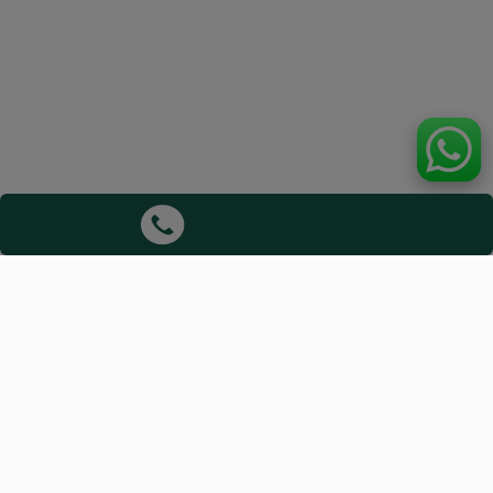
Aviso Legal:
ViajaHoy actúa exclusivamente como intermediario.
NO estamos afiliados ni respaldados por ninguna
aerolínea. No asumimos responsabilidad por
cancelaciones, retrasos o incumplimientos de