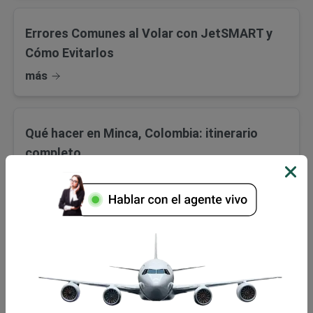
Errores Comunes al Volar con JetSMART y
Cómo Evitarlos
más
Qué hacer en Minca, Colombia: itinerario
completo
más
Comidas típicas y tradicionales de Colombia
que debes probar
más