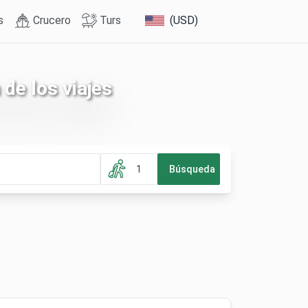
s
Crucero
Turs
(USD)
de los viajes
1
Búsqueda