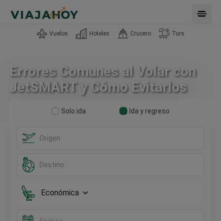
Open 
Vuelos
Hoteles
Crucero
Turs
Errores Comunes al Volar con
JetSMART y Cómo Evitarlos
Solo ida
Ida y regreso
Económica