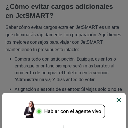
¿Cómo evitar cargos adicionales
en JetSMART?
Saber cómo evitar cargos extra en JetSMART es un arte
que dominarás rápidamente con preparación. Aquí tienes
los mejores consejos para viajar con JetSMART
manteniendo tu presupuesto intacto:
Compra todo con anticipación: Equipaje, asientos o
embarque prioritario siempre serán más baratos al
momento de comprar el boleto o en la sección
"Administrar mi viaje" días antes de volar.
Asignación aleatoria de asientos: Si viajas solo o no te
importa dónde sentarte, no pagues por elegir asiento.
El sistema te asignará uno de forma gratuita y
aleatoria durante el check-in.
Planifica tu alimentación: Al no ofrecer servicio
gratuito a bordo, debes considerar los comprar