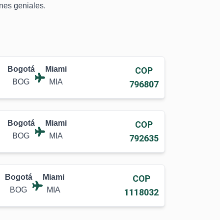
ones geniales.
Bogotá
Miami
COP
BOG
MIA
796807
Bogotá
Miami
COP
BOG
MIA
792635
Bogotá
Miami
COP
BOG
MIA
1118032