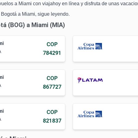
 vuelos a Miami con viajahoy en línea y disfruta de unas vacaci
 Bogotá a Miami, sigue leyendo.
otá (BOG) a Miami (MIA)
mi
COP
A
784291
mi
COP
A
867727
mi
COP
A
821837