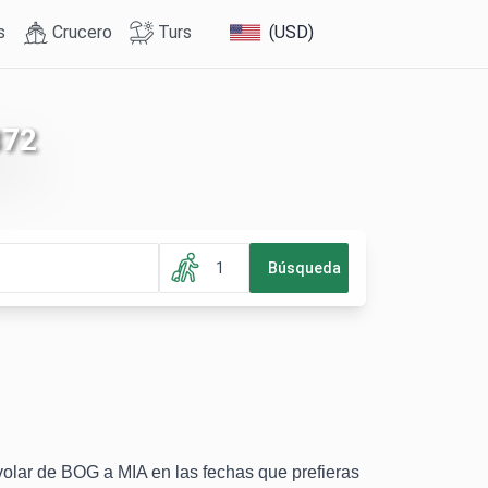
s
Crucero
Turs
(USD)
872
1
Búsqueda
 volar de BOG a MIA en las fechas que prefieras