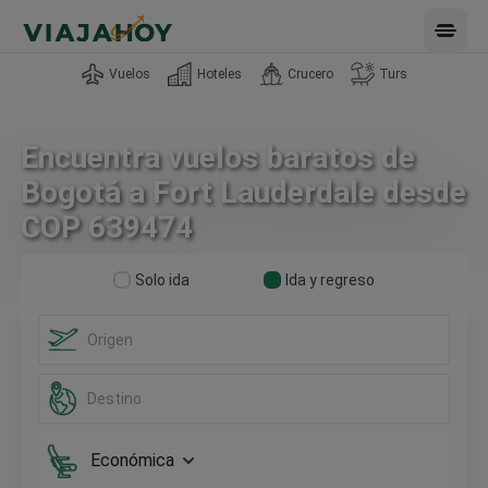
Open 
Vuelos
Hoteles
Crucero
Turs
Encuentra vuelos baratos de
Bogotá a Fort Lauderdale desde
COP 639474
Solo ida
Ida y regreso
Económica