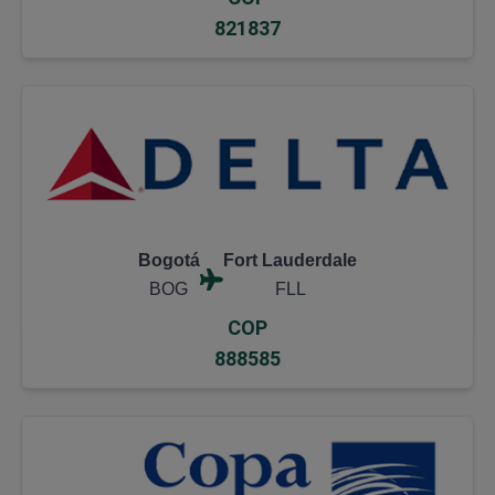
821837
Bogotá
Fort Lauderdale
BOG
FLL
COP
888585