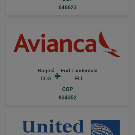
646623
Bogotá
Fort Lauderdale
BOG
FLL
COP
834352