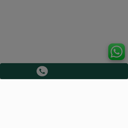
Aviso Legal:
ViajaHoy actúa exclusivamente como intermediario.
NO estamos afiliados ni respaldados por ninguna