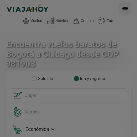
Open 
Vuelos
Hoteles
Crucero
Turs
Encuentra vuelos baratos de
Bogotá a Chicago desde COP
981903
Solo ida
Ida y regreso
Económica