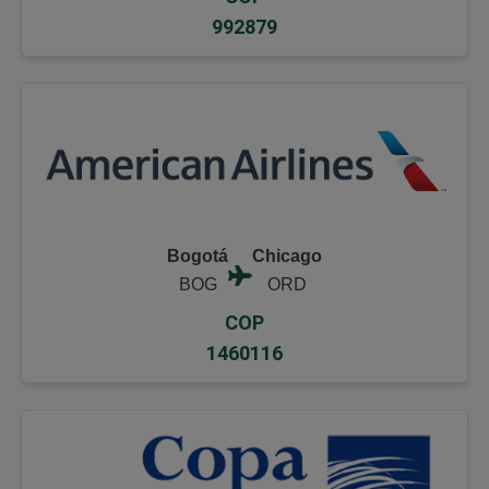
992879
Bogotá
Chicago
BOG
ORD
COP
1460116