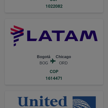
1022082
Bogotá
Chicago
BOG
ORD
COP
1614471