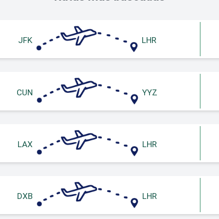
JFK
LHR
CUN
YYZ
LAX
LHR
DXB
LHR