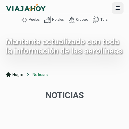
Open 
Vuelos
Hoteles
Crucero
Turs
Mantente actualizado con toda
la información de las aerolíneas
Hogar
Noticias
NOTICIAS