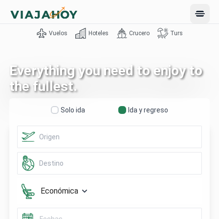
Open 
Vuelos
Hoteles
Crucero
Turs
Everything you need to enjoy to
the fullest.
Solo ida
Ida y regreso
Económica