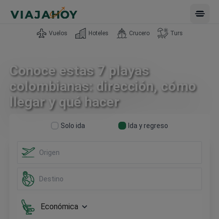
Open 
Vuelos
Hoteles
Crucero
Turs
Conoce estas 7 playas
colombianas: dirección, cómo
llegar y qué hacer
Solo ida
Ida y regreso
Económica