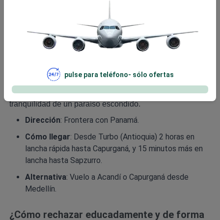
Panamá. Muchos las llaman las mejores playas de
Colombia por sus aguas cristalinas, ambiente tranquilo y
naturaleza intacta, perfectas para quienes buscan un
destino único y poco turístico.
Niños nadan en aguas poco profundas. Jóvenes bucean,
pulse para teléfono- sólo ofertas
hacen senderismo y visitan cascadas. Adultos mayores
disfrutan caminatas suaves, paseos en bote y la
tranquilidad de un paraíso escondido.
Dirección
: Frontera con Panamá.
Cómo llegar
: Desde Turbo (Antioquia) 2 horas en
lancha rápida hasta Capurganá, y 15 minutos más en
lancha hasta Sapzurro.
Alternativa
: Vuelo a Acandí o Capurganá desde
Medellín.
¿Cómo rechazar educadamente y de forma