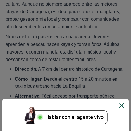
cultura. Aunque no siempre aparece entre las mejores
playas de Cartagena, es ideal para conocer manglares,
probar gastronomía local y compartir con comunidades
afrodescendientes en un ambiente auténtico.
Niños disfrutan paseos en canoa y arena. Jóvenes
aprenden a pescar, hacen kayak y toman fotos. Adultos
mayores recorren manglares, disfrutan música local y
descansan cerca de restaurantes familiares.
Dirección
: A 7 km del centro histórico de Cartagena.
Cómo llegar
: Desde el centro 15 a 20 minutos en
taxi o bus urbano hacia La Boquilla.
Alternativa
: Fácil acceso por transporte público
directo.
7. Sapzurro y Capurganá (Darién Gap)
Sapzurro y Capurganá están en el Darién, frontera con