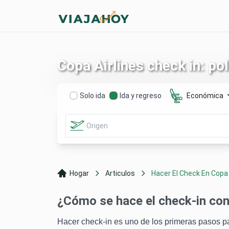
Copa Airlines check in: po
Solo ida
Ida y regreso
Económica
Hogar
Articulos
Hacer El Check En Copa .
¿Cómo se hace el check-in con
Hacer check-in es uno de los primeras pasos par