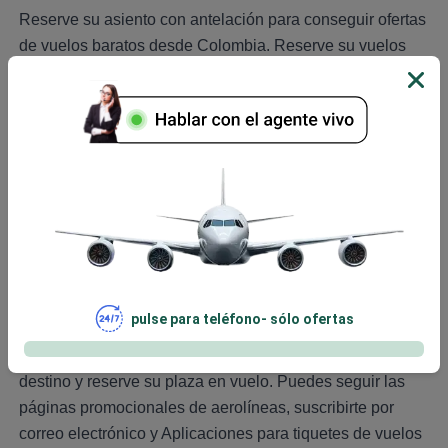
Reserve su asiento con antelación para conseguir ofertas
de vuelos baratos desde Colombia. Reserve su vuelos
económicos nacionales en Colombia 60 días antes de
salida. Consiga vuelos internacionales con descuento
reservando su billete 90 días antes de salida. Compare
tarifa con los días utilizando calendario de tarifas bajas y
ahorre mil de sus pesos colombianos.
Aprovecha las ofertas relámpago y
promociones
Aerolíneas ofrecen con frecuencia billetes económicos
para viajar, por lo que hay que estar atento a grandes
pulse para teléfono- sólo ofertas
ofertas. Mayoría de compañías aéreas ofrecen billetes de
avión más baratos entre semana. Compare tarifas para su
destino y reserve su plaza en vuelo. Puedes seguir las
páginas promocionales de aerolíneas, suscribirte por
correo electrónico y Aplicaciones para tiquetes de vuelos