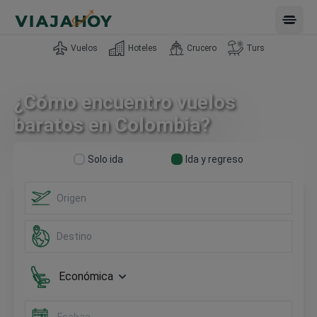
Open 
Vuelos
Hoteles
Crucero
Turs
¿Cómo encuentro vuelos
baratos en Colombia?
Solo ida
Ida y regreso
Económica