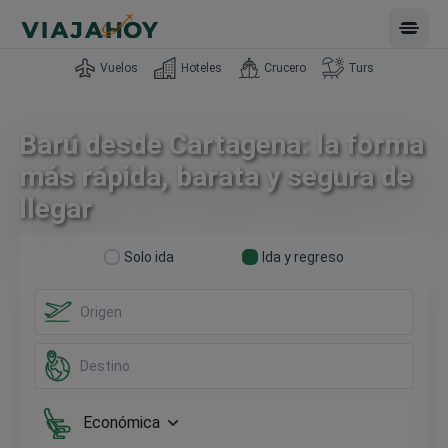
Open 
Vuelos
Hoteles
Crucero
Turs
Barú desde Cartagena: la forma
más rápida, barata y segura de
llegar
Solo ida
Ida y regreso
Económica