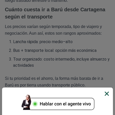
luego traslado terrestre o marítimo.
Cuánto cuesta ir a Barú desde Cartagena
según el transporte
Los precios varían según temporada, tipo de viajero y
negociación. Aun así, estos son rangos aproximados:
Lancha rápida: precio medio–alto
Bus + transporte local: opción más económica
Tour organizado: costo intermedio, incluye almuerzo y
actividades
Si tu prioridad es el ahorro, la forma más barata de ir a
Barú es por tierra usando transporte público.
Cuál es la mejor forma de ir a Barú desde
Cartagena según tu presupuesto
Todo depende de cuánto quieras gastar y del tipo de