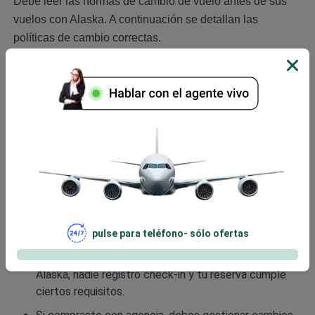
Debe leer las normas de cambio de vuelo antes de sus
vuelos con Alaska. A continuación se detallan las
políticas de cambio correctas.
Sin cargos para cambiar vuelos Main y First Class,
solo pagas diferencia de tarifa si aplica.
Boletos Saver solo permiten cambios confirmados el
mismo día (con costo); otras modificaciones no están
permitidas.
Saver pueden cancelarse gratis dentro de 24 horas o
recibir 50% de crédito si cancelas al menos 14 días
antes (para compras desde 19 de julio de 2023).
Siempre debes cambiar o cancelar antes que salga
vuelo. Si no, pierdes valor del boleto y conexiones.
pulse para teléfono- sólo ofertas
Cambios en línea solo si reservaste directo con
Alaska, nadie registró check-in y tu reserva cumple
ciertos requisitos.