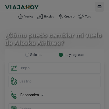
Open 
Vuelos
Hoteles
Crucero
Turs
¿Cómo puedo cambiar mi vuelo
de Alaska Airlines?
Solo ida
Ida y regreso
Económica