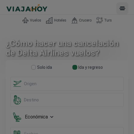
Open 
Vuelos
Hoteles
Crucero
Turs
¿Cómo hacer una cancelación
de Delta Airlines vuelos?
Solo ida
Ida y regreso
Económica