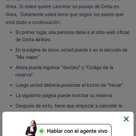
línea. Si usted quiere cancelar su pasaje de Delta en
línea, Solamente usted tiene que seguir los pasos que
está dado a continuación.
En primer lugar, una persona debe ir al sitio web oficial
de
Delta
Airlines.
En la página de inicio, usted puede ir en la sección de
“Mis viajes”.
Ahora puede ingresar “destino” y “Código de la
reserva”.
Luego usted debería presionar el botón de “Iniciar”.
La siguiente página puede mostrar su reserva.
Después de esto, tiene que empezar a cancelar la
reserva.
Entonces necesita pagar la tarifa de la cancelación
del vuelo por las tarjetas de créditos o débitos.