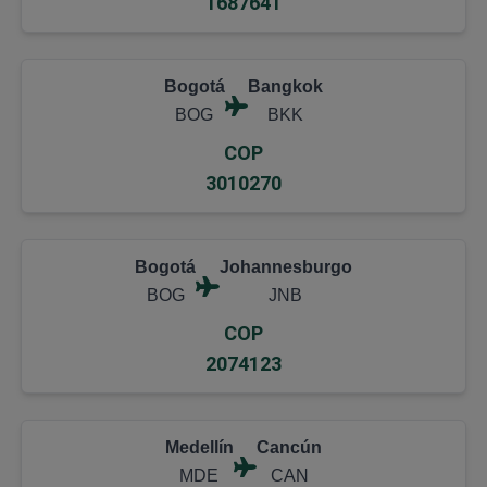
1687641
Bogotá
Bangkok
BOG
BKK
COP
3010270
Bogotá
Johannesburgo
BOG
JNB
COP
2074123
Medellín
Cancún
MDE
CAN