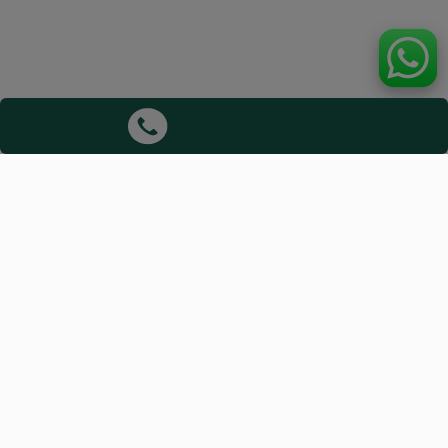
Aviso Legal:
ViajaHoy actúa exclusivamente como intermediario.
NO estamos afiliados ni respaldados por ninguna
aerolínea. No asumimos responsabilidad por
cancelaciones, retrasos o incumplimientos de
proveedores. Los precios y disponibilidad se
garantizan solo al confirmar y pagar la reserva. Es
responsabilidad del viajero cumplir con los requisitos