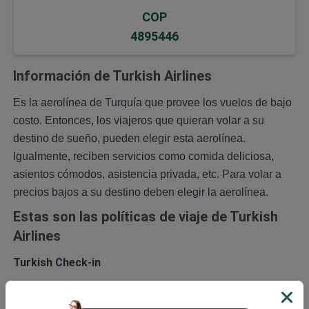
COP
4895446
Información de Turkish Airlines
Es la aerolínea de Turquía que provee los vuelos de bajo
costo. Entonces, los viajeros que quieran volar a su
destino de sueño, pueden elegir esta aerolínea.
Igualmente, reciben servicios como comida deliciosa,
asientos cómodos, asistencia privada, etc. Para volar a
precios bajos a su destino deben elegir la aerolínea.
Estas son las políticas de viaje de Turkish
Airlines
Turkish Check-in
Las personas pueden hacer el check-in desde la página
web de Turkish Airlines, y está abierta por 24 horas antes