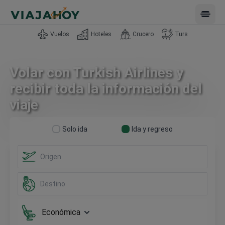
Open 
Vuelos
Hoteles
Crucero
Turs
Volar con Turkish Airlines y
recibir toda la información del
viaje
Solo ida
Ida y regreso
Económica